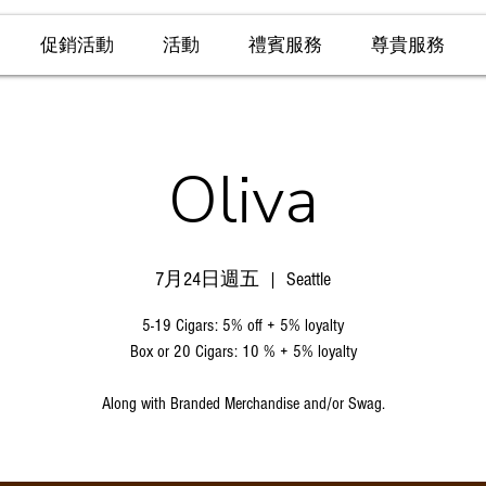
促銷活動
活動
禮賓服務
尊貴服務
Oliva
7月24日週五
  |  
Seattle
5-19 Cigars: 5% off + 5% loyalty
Box or 20 Cigars: 10 % + 5% loyalty
Along with Branded Merchandise and/or Swag.